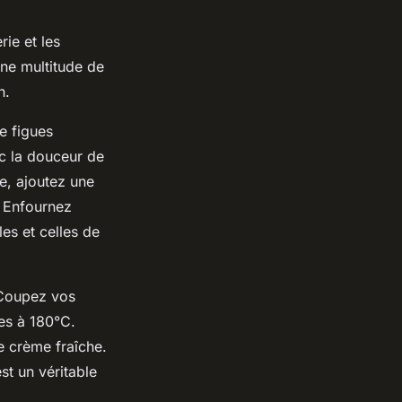
ie et les
ne multitude de
n.
e figues
ec la douceur de
e, ajoutez une
. Enfournez
es et celles de
Coupez vos
es à 180°C.
e crème fraîche.
st un véritable