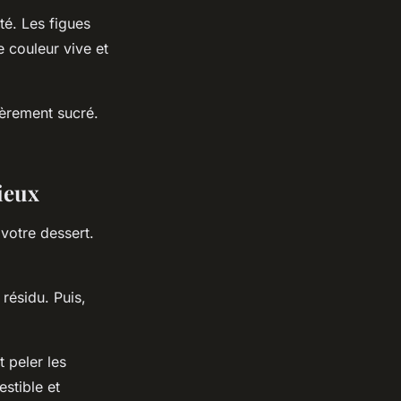
té. Les figues
e couleur vive et
gèrement sucré.
cieux
votre dessert.
résidu. Puis,
t peler les
stible et