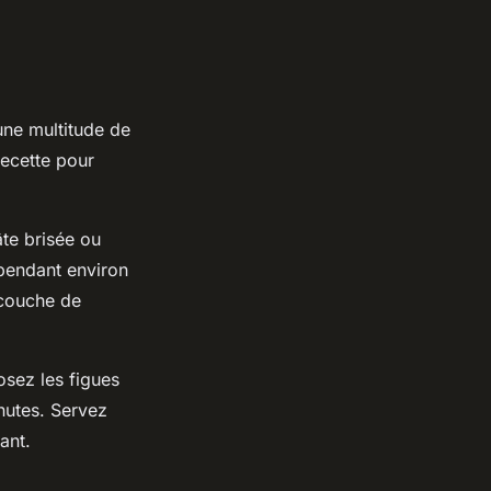
une multitude de
recette pour
âte brisée ou
 pendant environ
 couche de
osez les figues
inutes. Servez
ant.