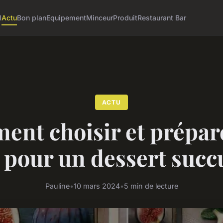
l
Actu
Bon plan
Equipement
Minceur
Produit
Restaurant Bar
ACTU
nt choisir et prépar
 pour un dessert succ
Pauline
•
10 mars 2024
•
5 min de lecture