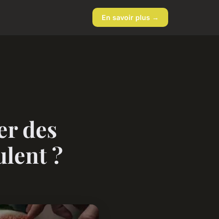
En savoir plus →
er des
ulent ?