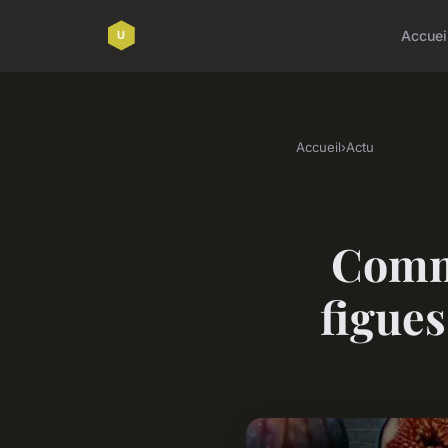
Accuei
Accueil
›
Actu
Comme
figues