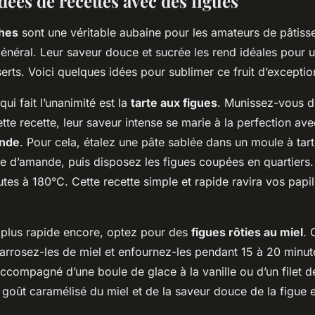
ées de recettes avec des figues
ches
sont une véritable aubaine pour les amateurs de pâtisser
néral. Leur saveur douce et sucrée les rend idéales pour u
erts. Voici quelques idées pour sublimer ce fruit d’exceptio
ui fait l’unanimité est la
tarte aux figues
. Munissez-vous d
ette recette, leur saveur intense se marie à la perfection av
nde
. Pour cela, étalez une pâte sablée dans un moule à tart
 d’amande, puis disposez les figues coupées en quartiers
es à 180°C. Cette recette simple et rapide ravira vos papill
 plus rapide encore, optez pour des
figues rôties au miel
. 
 arrosez-les de miel et enfournez-les pendant 15 à 20 minut
ccompagné d’une boule de glace à la vanille ou d’un filet d
 goût caramélisé du miel et de la saveur douce de la figue e