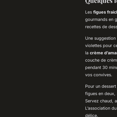
Quelques id
Les
figues frai
gourmands en gé
recettes de dess
Une suggestion q
violettes pour c
la
crème d’ama
couche de crème
pendant 30 minut
vos convives.
Pour un dessert
figues en deux,
Servez chaud, a
L’association du
délice.