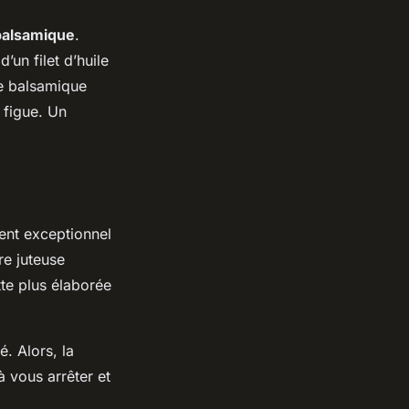
balsamique
.
’un filet d’huile
re balsamique
 figue. Un
ient exceptionnel
re juteuse
tte plus élaborée
. Alors, la
 vous arrêter et