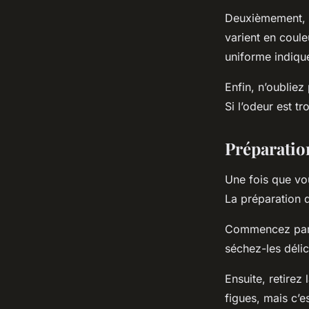
Deuxièmement, la
varient en coule
uniforme indique
Enfin, n’oubliez
Si l’odeur est tr
Préparation
Une fois que vou
La préparation d
Commencez par ri
séchez-les déli
Ensuite, retirez 
figues, mais c’e