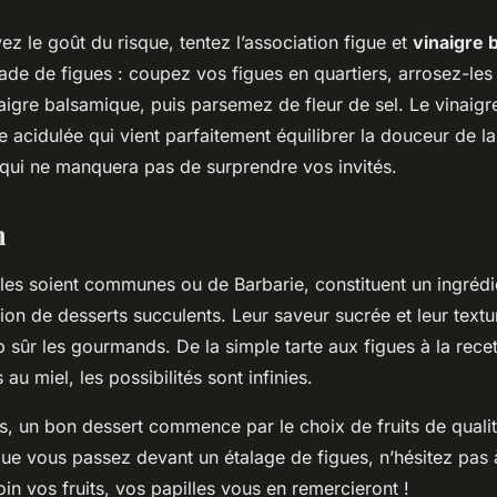
vez le goût du risque, tentez l’association figue et
vinaigre 
ade de figues : coupez vos figues en quartiers, arrosez-les d
naigre balsamique, puis parsemez de fleur de sel. Le vinaig
 acidulée qui vient parfaitement équilibrer la douceur de la
 qui ne manquera pas de surprendre vos invités.
n
lles soient communes ou de Barbarie, constituent un ingréd
ion de desserts succulents. Leur saveur sucrée et leur textu
 sûr les gourmands. De la simple tarte aux figues à la rece
 au miel, les possibilités sont infinies.
, un bon dessert commence par le choix de fruits de qualité
ue vous passez devant un étalage de figues, n’hésitez pas à
oin vos fruits, vos papilles vous en remercieront !